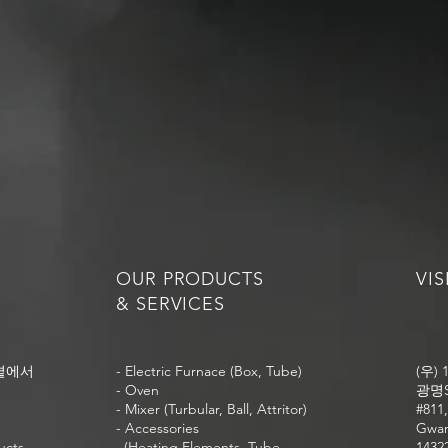
OUR PRODUCTS
VIS
& SERVICES
곁에서
- Electric Furnace (Box, Tube)
(우)
- Oven
광명S
- Mixer (Turbular, Ball, Attritor)
#811,
- Accessories
Gwan
ucts
(Heating Elements, Tube,
1432