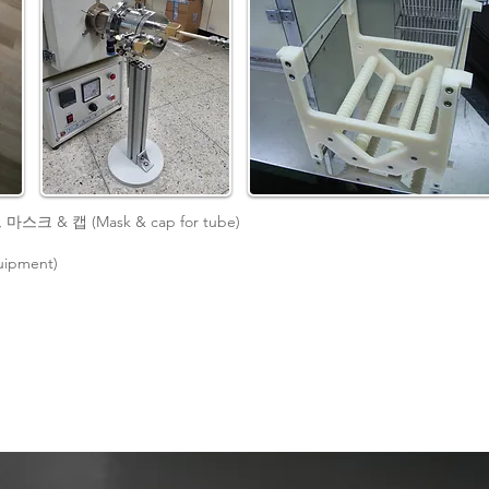
마스크 & 캡 (Mask & cap for tube)
ipment)