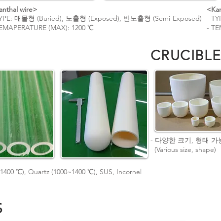
anthal wire>
<Kan
TYPE: 매몰형 (Buried), 노출형 (Exposed), 반노출형 (Semi-Exposed)
- T
TEMAPERATURE (MAX): 1200 ℃
- T
CRUCIBLE
- 다양한 크기, 형태 가
(Various size, shape)
<1400 ℃), Quartz (1000~1400 ℃), SUS, Incornel
S