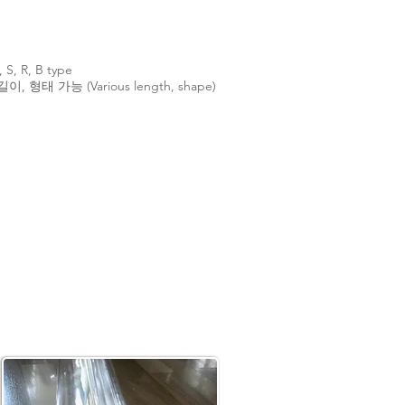
, S, R, B type
이, 형태 가능 (Various length, shape)