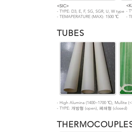
<K
<SIC>
- 
- TYPE: D3, E, F, SG, SGR, U, W type
- TEMAPERATURE (MAX): 1500 ℃
- 
TUBES
- High Alumina (1400~1700 ℃), Mullite (
- TYPE: 개방형 (open), 폐쇄형 (closed)
THERMOCOUPLE