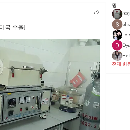
명
(주
Shr
 [미국 수출]
Le 
Dys
Hei
전체 회원