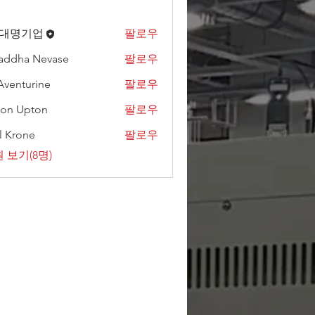
)대명기업
팔로우
addha Nevase
팔로우
Aventurine
팔로우
on Upton
팔로우
l Krone
팔로우
 보기(8명)