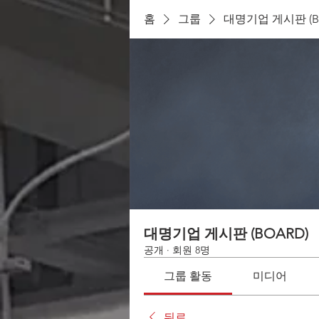
홈
그룹
대명기업 게시판 (B
대명기업 게시판 (BOARD)
공개
·
회원 8명
그룹 활동
미디어
뒤로