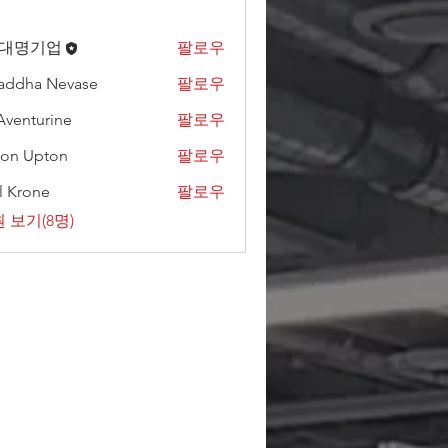
)대명기업
팔로우
addha Nevase
팔로우
Aventurine
팔로우
on Upton
팔로우
l Krone
팔로우
 보기(8명)