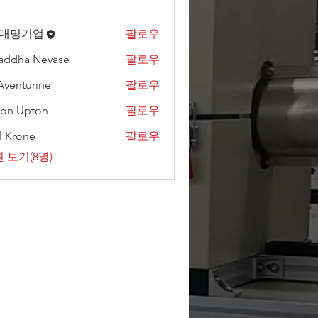
)대명기업
팔로우
addha Nevase
팔로우
Aventurine
팔로우
on Upton
팔로우
l Krone
팔로우
 보기(8명)