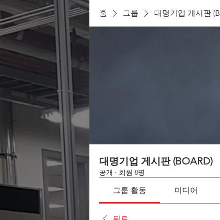
홈
그룹
대명기업 게시판 (B
대명기업 게시판 (BOARD)
공개
·
회원 8명
그룹 활동
미디어
뒤로